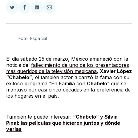
Compartir
Compartir
Compartir
Compartir
en
en
en
via
Twitter
Facebook
LinkedIn
Email
Foto: Espacial
El día sábado 25 de marzo, México amaneció con la
noticia del
fallecimiento de uno de los presentadores
más queridos de la televisión mexicana
,
Xavier López
“Chabelo”
, el también actor alcanzó la fama con su
exitoso programa “En Familia con
Chabelo
” que se
mantuvo por casi cinco décadas en la preferencia de
los hogares en el país.
También te puede interesar:
“Chabelo” y Silvia
Pinal: las películas que hicieron juntos y dónde
verlas