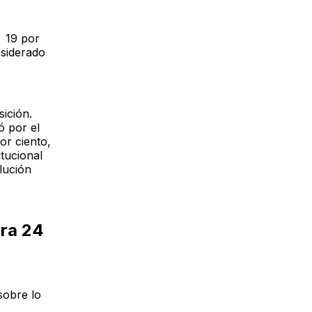
l 19 por
siderado
ición.
ó por el
or ciento,
itucional
lución
ara 24
sobre lo