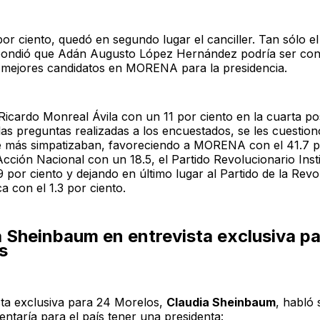
por ciento, quedó en segundo lugar el canciller. Tan sólo e
pondió que Adán Augusto López Hernández podría ser con
 mejores candidatos en MORENA para la presidencia.
Ricardo Monreal Ávila con un 11 por ciento en la cuarta pos
las preguntas realizadas a los encuestados, se les cuestion
e más simpatizaban, favoreciendo a MORENA con el 41.7 p
Acción Nacional con un 18.5, el Partido Revolucionario Inst
 por ciento y dejando en último lugar al Partido de la Revo
a con el 1.3 por ciento.
a Sheinbaum en entrevista exclusiva p
s
sta exclusiva para 24 Morelos,
Claudia Sheinbaum
, habló 
ntaría para el país tener una presidenta: