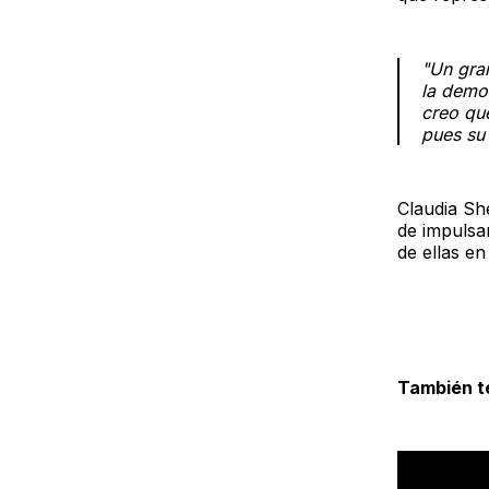
"Un gran
la democ
creo que
pues su
Claudia Sh
de impulsar
de ellas en
También t