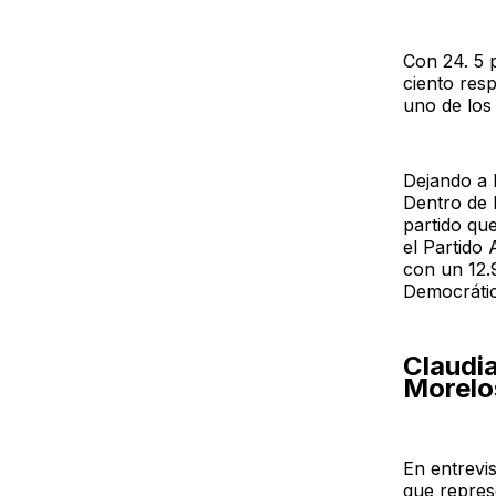
Con 24. 5 
ciento res
uno de los
Dejando a 
Dentro de 
partido qu
el Partido 
con un 12.9
Democrátic
Claudi
Morelo
En entrevi
que represe