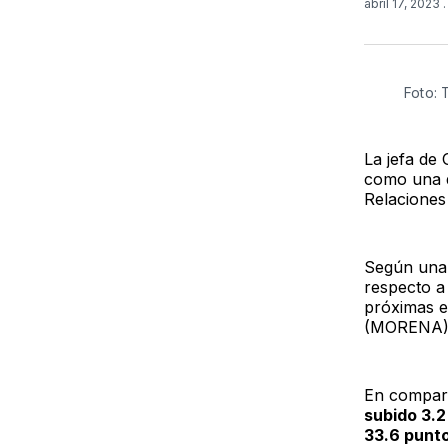
abril 17, 2023
Foto: 
La jefa de
como una d
Relaciones
Según una e
respecto a
próximas e
(MORENA), 
En compara
subido 3.2
33.6 punt