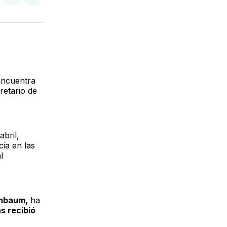
tir
mpartir
Compartir
Compartir
n
en
via
acebook
LinkedIn
Email
ncuentra
retario de
bril,
ia en las
l
inbaum,
ha
s recibió