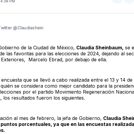
Compar
Co
. 4:38 PM
en
e
Twitter
F
Twitter @Claudiashein
 Gobierno de la Ciudad de México,
Claudia Sheinbaum,
se e
e las favoritas para las elecciones de 2024, dejando al sec
 Exteriores, Marcelo Ebrad, por debajo de ella.
ncuesta que se llevó a cabo realizada entre el 13 y 14 de a
 quién se considera como mejor candidato para la presidenc
lecciones por el partido Movimiento Regeneración Naciona
los resultados fueron los siguientes.
ción al mes de febrero, la jefa de Gobierno,
Claudia She
 puntos porcentuales, ya que en las encuestas realizada
os.