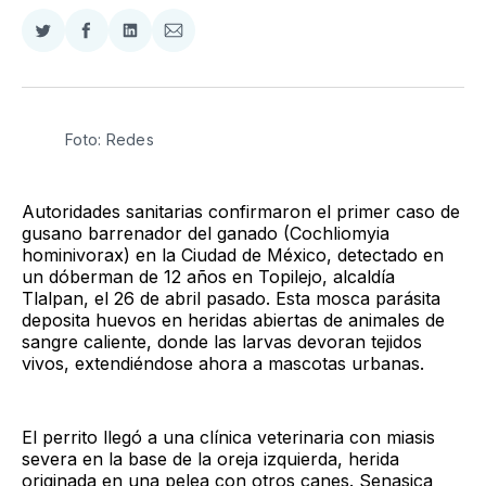
Compartir
Compartir
Compartir
Compartir
en
en
en
via
Twitter
Facebook
LinkedIn
Email
Foto: Redes
Autoridades sanitarias confirmaron el primer caso de
gusano barrenador del ganado (Cochliomyia
hominivorax) en la Ciudad de México, detectado en
un dóberman de 12 años en Topilejo, alcaldía
Tlalpan, el 26 de abril pasado. Esta mosca parásita
deposita huevos en heridas abiertas de animales de
sangre caliente, donde las larvas devoran tejidos
vivos, extendiéndose ahora a mascotas urbanas.
El perrito llegó a una clínica veterinaria con miasis
severa en la base de la oreja izquierda, herida
originada en una pelea con otros canes. Senasica