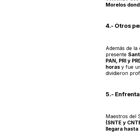
Morelos donde
4.- Otros pe
Además de la c
presente
Sant
PAN, PRI y PR
horas
y fue u
dividieron pro
5.- Enfrent
Maestros del S
(SNTE y CNTE)
llegara hasta