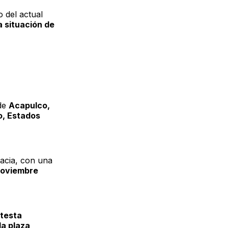
 del actual
 situación de
sde
Acapulco,
o, Estados
acia, con una
noviembre
otesta
la plaza