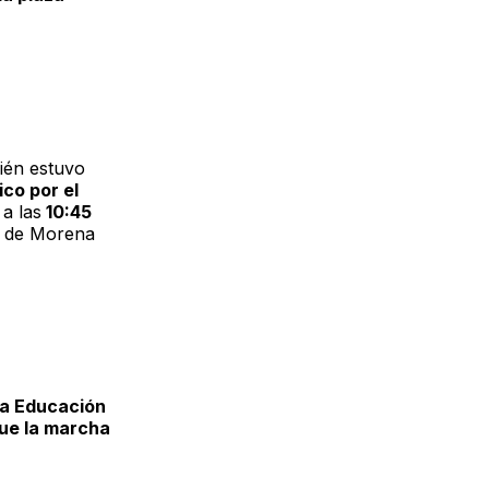
ién estuvo
co por el
a las
10:45
o de Morena
la Educación
que la marcha