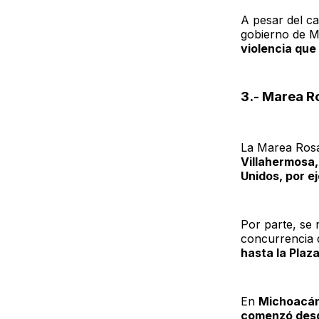
A pesar del ca
gobierno de M
violencia que
3.- Marea R
La Marea Rosa
Villahermosa,
Unidos, por e
Por parte, se
concurrencia 
hasta la Plaz
En
Michoacá
comenzó desde