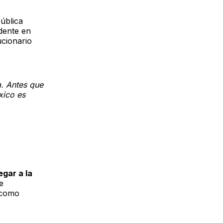
pública
dente en
ucionario
a. Antes que
xico es
gar a la
e
 como