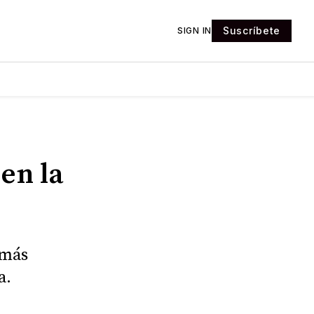
Suscríbete
SIGN IN
en la
 más
a.