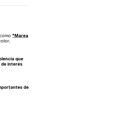
a como
"Marea
color.
iolencia que
 de interés
mportantes de