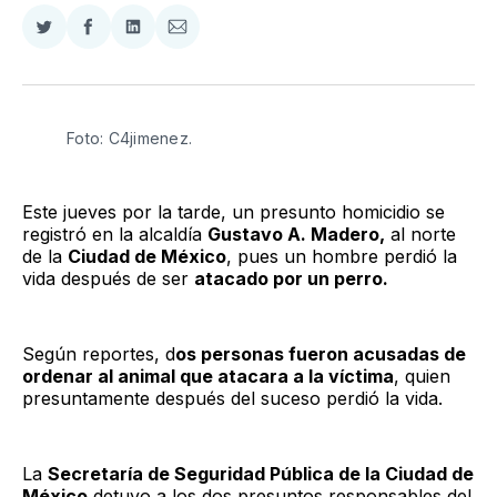
Compartir
Compartir
Compartir
Compartir
en
en
en
via
Twitter
Facebook
LinkedIn
Email
Foto: C4jimenez.
Este jueves por la tarde, un presunto homicidio se
registró en la alcaldía
Gustavo A. Madero,
al norte
de la
Ciudad de México
, pues un hombre perdió la
vida después de ser
atacado por un perro.
Según reportes, d
os personas fueron acusadas de
ordenar al animal que atacara a la víctima
, quien
presuntamente después del suceso perdió la vida.
La
Secretaría de Seguridad Pública de la Ciudad de
México
detuvo a los dos presuntos responsables del