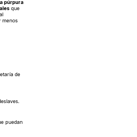
ta púrpura
ales
que
al
 y menos
etaría de
eslaves.
que puedan