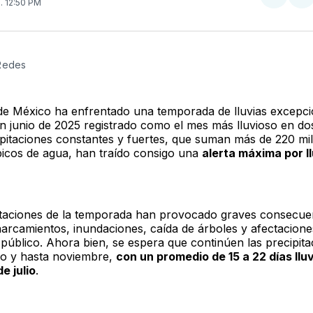
Compar
Co
5
. 12:50 PM
en
e
Twitter
F
 Redes
de México ha enfrentado una temporada de lluvias excepc
on junio de 2025 registrado como el mes más lluvioso en do
ipitaciones constantes y fuertes, que suman más de 220 mi
icos de agua, han traído consigo una
alerta máxima por l
itaciones de la temporada han provocado graves consecue
rcamientos, inundaciones, caída de árboles y afectacione
 público. Ahora bien, se espera que continúen las precipita
lio y hasta noviembre,
con un promedio de 15 a 22 días llu
e julio
.