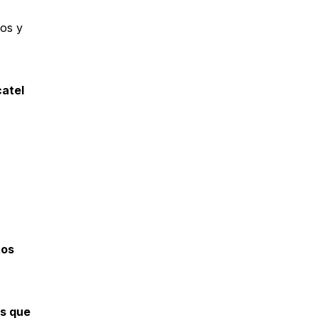
os y
catel
tos
es que