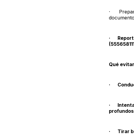
· Preparar
documento
· Reportar
(55565811
Qué evitar
· Conducir
· Intenta
profundos
· Tirar ba