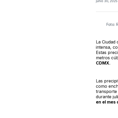
junio 30, 202
Foto:
La Ciudad 
intensa, c
Estas prec
metros cúb
CDMX
.
Las precip
como encha
transporte
durante ju
en el mes d