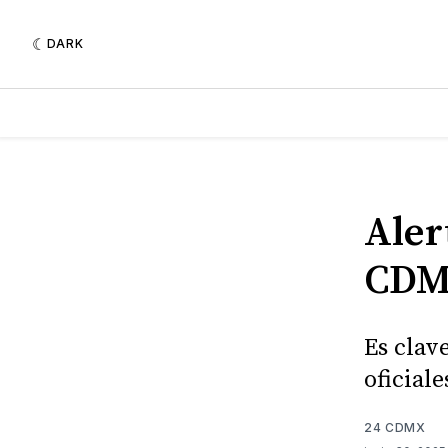
DARK
Aler
CDMX
Es clav
oficiale
24 CDMX