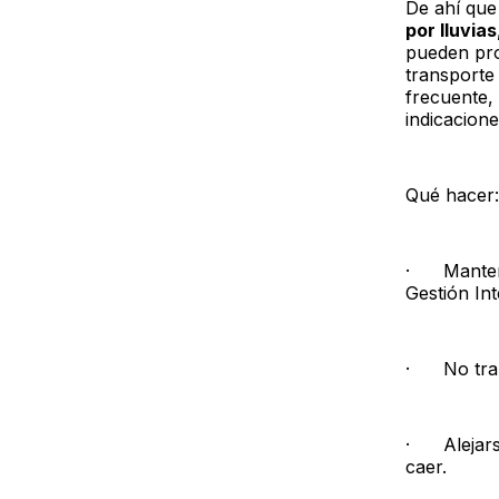
De ahí que
por lluvia
pueden pro
transporte 
frecuente, 
indicacione
Qué hacer:
· Mantener
Gestión Int
· No trans
· Alejarse
caer.