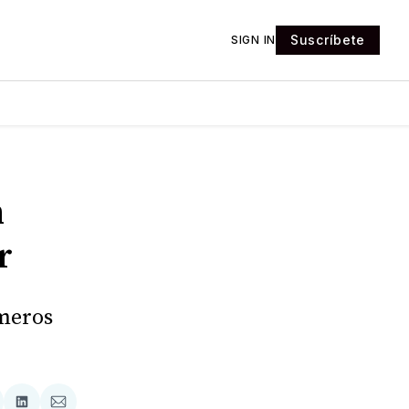
Suscríbete
SIGN IN
n
r
úmeros