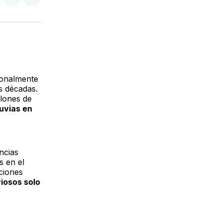
tir
mpartir
Compartir
Compartir
n
en
via
acebook
LinkedIn
Email
ionalmente
s décadas.
llones de
luvias en
ncias
s en el
ciones
viosos solo