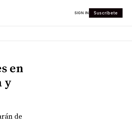
Suscríbete
SIGN IN
es en
 y
arán de