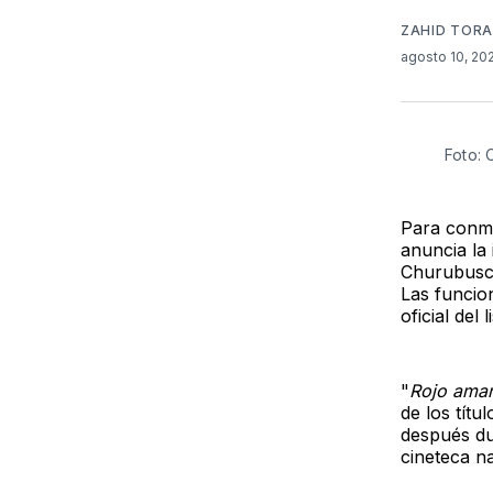
ZAHID TORA
agosto 10, 2
Foto: 
Para conme
anuncia la
Churubusc
Las funcio
oficial del 
"
Rojo ama
de los títu
después du
cineteca n