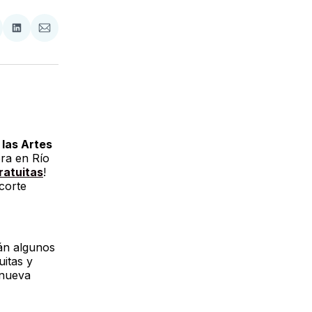
tir
mpartir
Compartir
Compartir
n
en
via
acebook
LinkedIn
Email
 las Artes
ra en Río
ratuitas
!
corte
án algunos
uitas y
 nueva