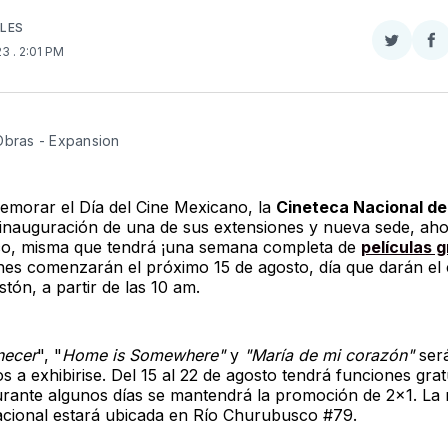
LES
Compar
Co
023
. 2:01 PM
en
e
Twitter
F
Obras - Expansion
morar el Día del Cine Mexicano, la
Cineteca Nacional de
 inauguración de una de sus extensiones y nueva sede, aho
o, misma que tendrá ¡una semana completa de
películas g
nes comenzarán el próximo 15 de agosto, día que darán el 
listón, a partir de las 10 am.
necer
", "
Home is Somewhere"
y
"María de mi corazón"
ser
los a exhibirise. Del 15 al 22 de agosto tendrá funciones grat
rante algunos días se mantendrá la promoción de 2x1. La
acional estará ubicada en Río Churubusco #79.