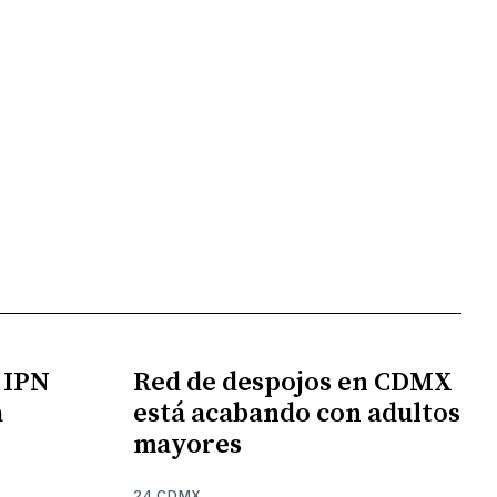
l IPN
Red de despojos en CDMX
a
está acabando con adultos
mayores
24 CDMX