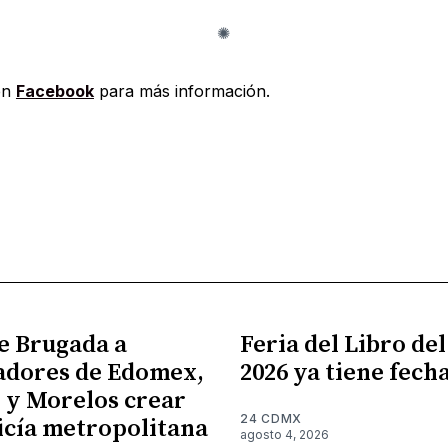
en
Facebook
para más información.
e Brugada a
Feria del Libro de
adores de Edomex,
2026 ya tiene fech
 y Morelos crear
24 CDMX
icía metropolitana
agosto 4, 2026