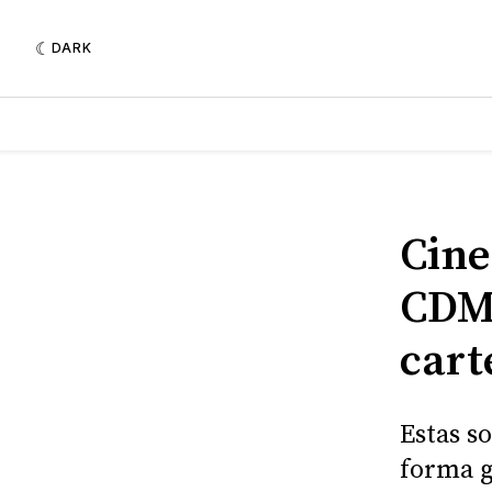
DARK
Cine
CDMX
cart
Estas s
forma g