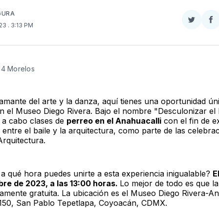
GURA
Compar
Co
023
. 3:13 PM
en
e
Twitter
F
24 Morelos
 amante del arte y la danza, aquí tienes una oportunidad ún
en el Museo Diego Rivera. Bajo el nombre "Desculonizar el 
n a cabo clases de
perreo en el Anahuacalli
con el fin de e
 entre el baile y la arquitectura, como parte de las celebra
Arquitectura.
a qué hora puedes unirte a esta experiencia inigualable?
E
bre de 2023, a las 13:00 horas.
Lo mejor de todo es que la
amente gratuita. La ubicación es el Museo Diego Rivera-An
150, San Pablo Tepetlapa, Coyoacán, CDMX.