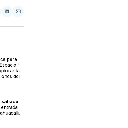
tir
mpartir
Compartir
Compartir
n
en
via
acebook
LinkedIn
Email
ica para
Espacio,"
xplorar la
ciones del
l sábado
 entrada
ahuacalli,