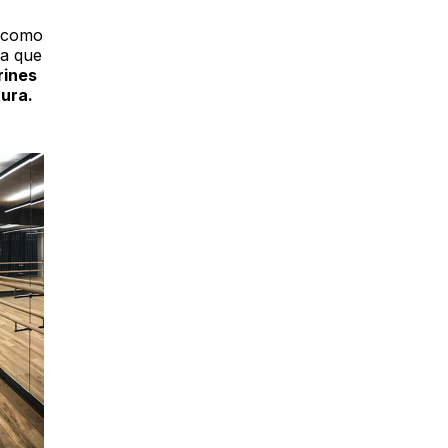
a como
ca que
arines
tura.