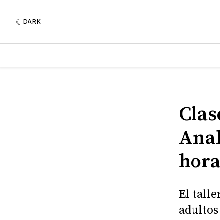
DARK
Clas
Anah
hora
El tall
adultos