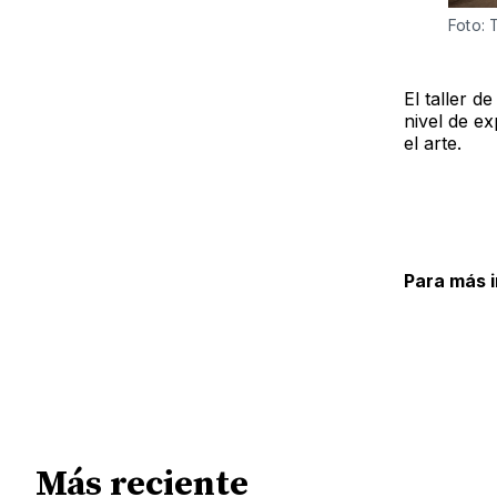
Foto: 
El taller d
nivel de e
el arte.
Para más 
Más reciente