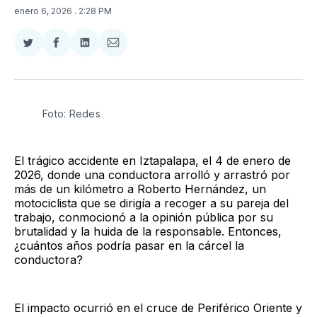
enero 6, 2026
. 2:28 PM
Compartir
Compartir
Compartir
Compartir
en
en
en
via
Twitter
Facebook
LinkedIn
Email
Foto: Redes
El trágico accidente en Iztapalapa, el 4 de enero de
2026, donde una conductora arrolló y arrastró por
más de un kilómetro a Roberto Hernández, un
motociclista que se dirigía a recoger a su pareja del
trabajo, conmocionó a la opinión pública por su
brutalidad y la huida de la responsable. Entonces,
¿cuántos años podría pasar en la cárcel la
conductora?
El impacto ocurrió en el cruce de Periférico Oriente y