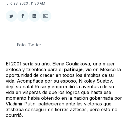
julio 28, 2023
. 11:36 AM
Compartir
Compartir
Compartir
Compartir
en
en
en
via
Twitter
Facebook
LinkedIn
Email
Foto: Twitter
El 2001 sería su año. Elena Gouliakova, una mujer
exitosa y talentosa para el
patinaje
, vio en México la
oportunidad de crecer en todos los ámbitos de su
vida. Acompñada por su esposo, Nikolay Suetov,
dejó su natal Rusia y emprendió la aventura de su
vida en vísperas de que los logros que hasta ese
momento había obtenido en la nación gobernada por
Vladimir Putin, palidecieran ante las victorias que
atisbaba conseguir en tierras aztecas, pero esto no
ocurrió.