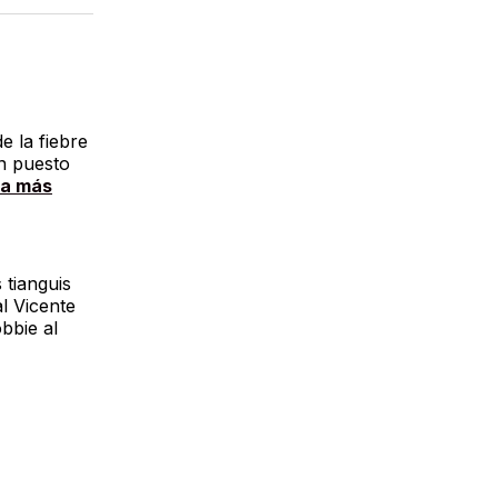
acebook
LinkedIn
Email
e la fiebre
n puesto
a más
 tianguis
al Vicente
bbie al