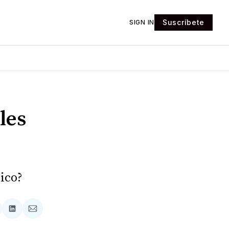
Suscríbete
SIGN IN
les
ico?
tir
mpartir
Compartir
Compartir
n
en
via