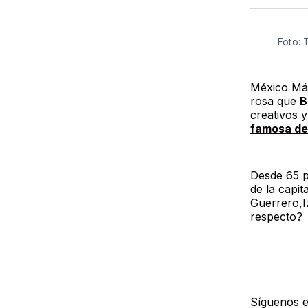
Foto: 
México Mági
rosa que
B
creativos 
famosa de
Desde 65 p
de la capit
Guerrero,I
respecto?
Síguenos 