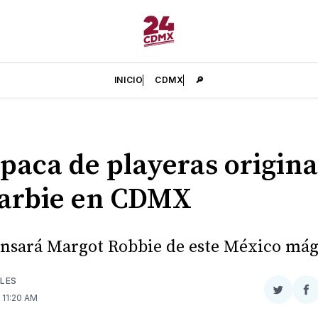
INICIO
CDMX
🔎
paca de playeras origina
arbie en CDMX
nsará Margot Robbie de este México mág
LES
Compar
Co
. 11:20 AM
en
e