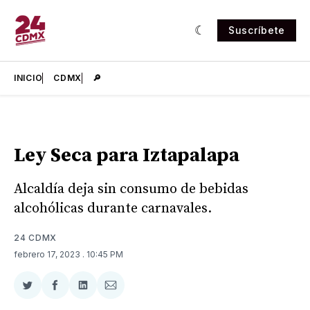
Suscríbete
INICIO
CDMX
🔎
Ley Seca para Iztapalapa
Alcaldía deja sin consumo de bebidas
alcohólicas durante carnavales.
24 CDMX
febrero 17, 2023
. 10:45 PM
Compartir
Compartir
Compartir
Compartir
en
en
en
via