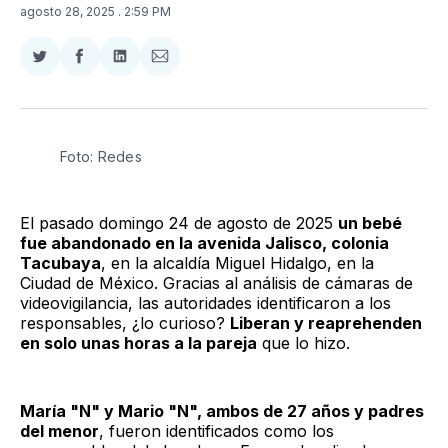
agosto 28, 2025
. 2:59 PM
Compartir
Compartir
Compartir
Compartir
en
en
en
via
Twitter
Facebook
LinkedIn
Email
Foto: Redes
El pasado domingo 24 de agosto de 2025
un bebé
fue abandonado en la avenida Jalisco, colonia
Tacubaya
, en la alcaldía Miguel Hidalgo, en la
Ciudad de México. Gracias al análisis de cámaras de
videovigilancia, las autoridades identificaron a los
responsables, ¿lo curioso?
Liberan y reaprehenden
en solo unas horas a la pareja
que lo hizo.
María "N" y Mario "N", ambos de 27 años y padres
del menor
, fueron identificados como los