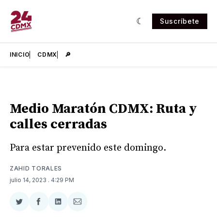
Suscríbete
INICIO
CDMX
🔎
Medio Maratón CDMX: Ruta y
calles cerradas
Para estar prevenido este domingo.
ZAHID TORALES
julio 14, 2023
. 4:29 PM
Compartir
Compartir
Compartir
Compartir
en
en
en
via