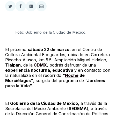
Compartir
Compartir
Compartir
Compartir
en
en
en
via
Twitter
Facebook
LinkedIn
Email
Foto: Gobierno de la Ciudad de México.
El próximo
sábado 22 de marzo,
en el Centro de
Cultura Ambiental Ecoguardas, ubicado en Carretera
Picacho-Ajusco, km 5.5, Ampliación Miguel Hidalgo,
Tlalpan,
de la
CDMX
, podrás disfrutar de una
experiencia nocturna, educativa
y en contacto con
la naturaleza en el recorrido
“
Noche
de
Murciélagos”
, surgido del programa de
“Jardines
para la Vida”
.
El
Gobierno de la Ciudad de México
, a través de la
Secretaría del Medio Ambiente (
SEDEMA
), a través
de la Dirección General de Coordinación de Políticas