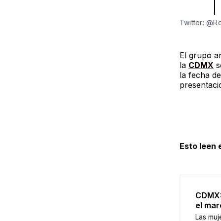
Twitter: @
El grupo a
la
CDMX
s
la fecha d
presentacio
Esto leen
CDMX: 
el mar
Las muje