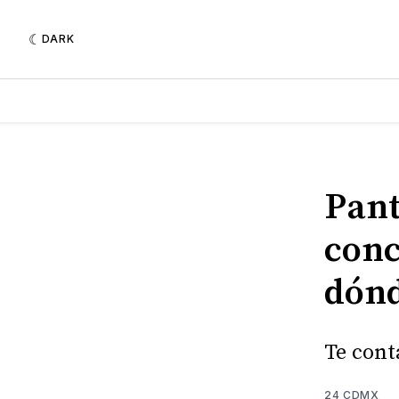
DARK
Pant
conc
dónd
Te cont
24 CDMX