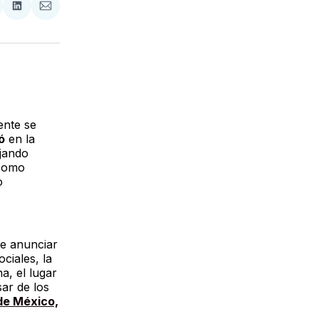
tir
mpartir
Compartir
Compartir
n
en
via
acebook
LinkedIn
Email
ente se
ó
en la
ejando
 como
o
de anunciar
ciales, la
a, el lugar
sar de los
de México,