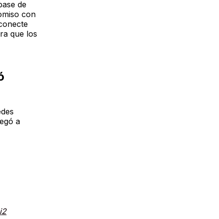
base de
romiso con
 conecte
ra que los
ó
edes
legó a
i2