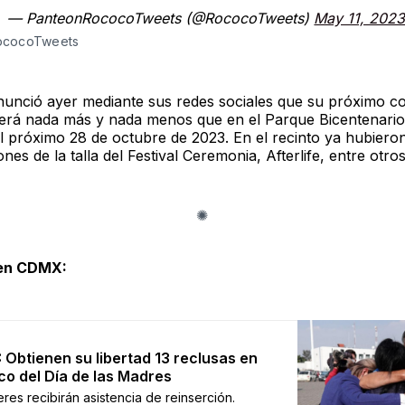
— PanteonRococoTweets (@RococoTweets)
May 11, 202
RococoTweets
nunció ayer mediante sus redes sociales que su próximo co
erá nada más y nada menos que en el Parque Bicentenario
el próximo 28 de octubre de 2023. En el recinto ya hubiero
nes de la talla del Festival Ceremonia, Afterlife, entre otros
 en CDMX:
Obtienen su libertad 13 reclusas en
co del Día de las Madres
res recibirán asistencia de reinserción.