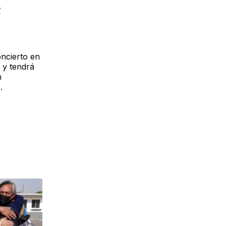
3
ncierto en
 y tendrá
n
.