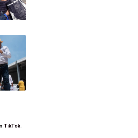
en
TikTok
.