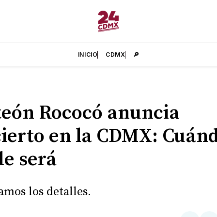
INICIO
CDMX
🔎
eón Rococó anuncia
ierto en la CDMX: Cuánd
e será
amos los detalles.