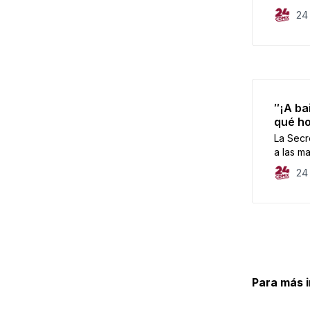
24
″¡A ba
qué ho
La Secre
a las ma
24
Para más 