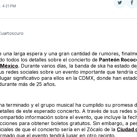
Compar
Co
3
. 4:21 PM
en
e
Twitter
F
Cuartoscuro
 una larga espera y una gran cantidad de rumores, finalm
do todos los detalles sobre el concierto de
Panteón Rococ
 México
. Durante varios días, la banda de ska ha estado d
sus redes sociales sobre un evento importante que tendría
 lugar significativo para ellos en la CDMX, donde han estad
durante más de 25 años.
ha terminado y el grupo musical ha cumplido su promesa 
etalles de este esperado concierto. A través de sus redes so
ompartido información sobre el evento, que incluye la fech
ucciones para obtener boletos gratuitos. Sin embargo, a pe
ciales de que el concierto sería en el Zócalo de la
Ciudad 
irmado que el evento tendrá lugar en otro recinto.