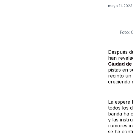
mayo 11, 202
Foto: 
Después de
han revela
Ciudad de
pistas en 
recinto un
creciendo 
La espera 
todos los d
banda ha c
y las instr
rumores ini
se ha conf