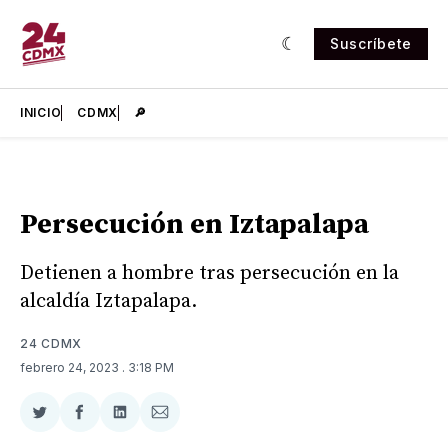
Suscríbete
INICIO
CDMX
🔎
Persecución en Iztapalapa
Detienen a hombre tras persecución en la
alcaldía Iztapalapa.
24 CDMX
febrero 24, 2023
. 3:18 PM
Compartir
Compartir
Compartir
Compartir
en
en
en
via