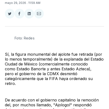
mayo 29, 2026
. 11:59 AM
Compartir
Compartir
Compartir
Compartir
en
en
en
via
Twitter
Facebook
LinkedIn
Email
Foto: Redes
Sí, la figura monumental del ajolote fue retirada (por
lo menos temporalmente) de la explanada del Estadio
Ciudad de México (comercialmente conocido
como Estadio Banorte y antes Estadio Azteca),
pero el gobierno de la CDMX desmintió
categóricamente que la FIFA haya ordenado su
retiro.
De acuerdo con el gobierno capitalino la remoción
del, por muchos llamado, "Ajologol" respondió