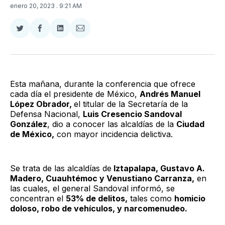
enero 20, 2023
. 9:21 AM
Compartir
Compartir
Compartir
Compartir
en
en
en
via
Twitter
Facebook
LinkedIn
Email
Esta mañana, durante la conferencia que ofrece
cada día el presidente de México,
Andrés Manuel
López Obrador,
el titular de la Secretaría de la
Defensa Nacional,
Luis Cresencio Sandoval
González
, dio a conocer las alcaldías de la
Ciudad
de México,
con mayor incidencia delictiva.
Se trata de las alcaldías de
Iztapalapa, Gustavo A.
Madero, Cuauhtémoc y Venustiano Carranza,
en
las cuales, el general Sandoval informó, se
concentran el
53% de delitos,
tales como
homicio
doloso, robo de vehículos, y narcomenudeo.