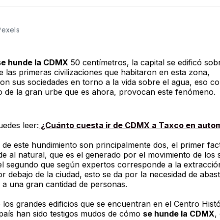
Twitter
F
Pexels
se hunde la CDMX
50 centímetros, la capital se edificó sob
 las primeras civilizaciones que habitaron en esta zona,
on sus sociedades en torno a la vida sobre el agua, eso 
o de la gran urbe que es ahora, provocan este fenómeno.
edes leer:
¿Cuánto cuesta ir de CDMX a Taxco en autom
 de este hundimiento son principalmente dos, el primer fac
e al natural, que es el generado por el movimiento de los 
el segundo que según expertos corresponde a la extracció
r debajo de la ciudad, esto se da por la necesidad de abas
do a una gran cantidad de personas.
los grandes edificios que se encuentran en el Centro Histó
l país han sido testigos mudos de cómo
se hunde la CDMX
,