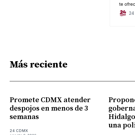
te ofre
presupu
24
Más reciente
Promete CDMX atender
Propon
despojos en menos de 3
gobern
semanas
Hidalgo
una pol
24 CDMX