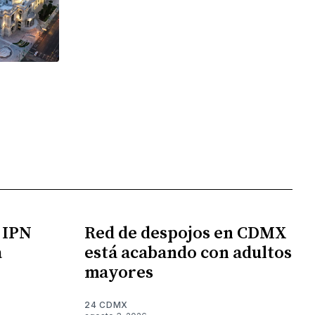
l IPN
Red de despojos en CDMX
a
está acabando con adultos
mayores
24 CDMX