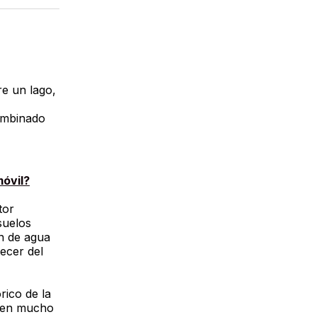
acebook
LinkedIn
Email
re un lago,
combinado
óvil?
tor
suelos
n de agua
tecer del
rico de la
 en mucho