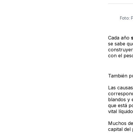
Foto: 
Cada año
se sabe que
construyer
con el pes
También pu
Las causas
correspond
blandos y 
que está po
vital líqui
Muchos de 
capital de