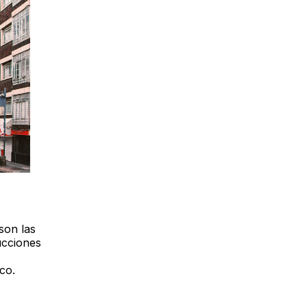
son las
ucciones
s
co.