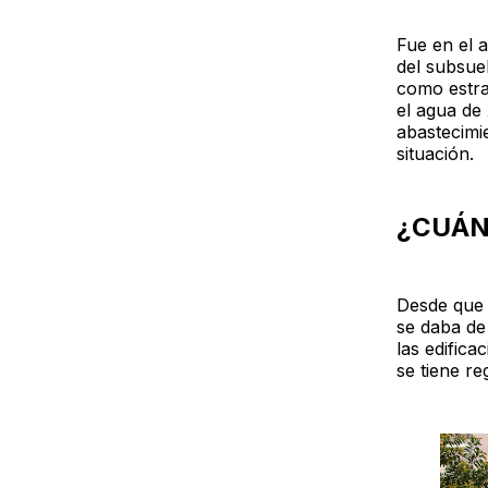
Fue en el 
del subsue
como estra
el agua de
abastecimi
situación.
¿CUÁ
Desde que 
se daba de
las edifica
se tiene re