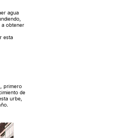
aer agua
undiendo,
n a obtener
r esta
o, primero
cimiento de
esta urbe,
año.