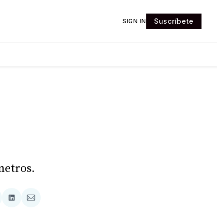
Suscríbete
SIGN IN
metros.
tir
mpartir
Compartir
Compartir
n
en
via