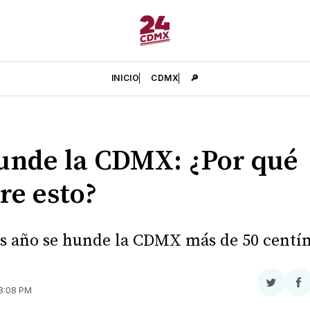
INICIO
CDMX
🔎
unde la CDMX: ¿Por qué
re esto?
s año se hunde la CDMX más de 50 centí
Compar
Co
 3:08 PM
en
e