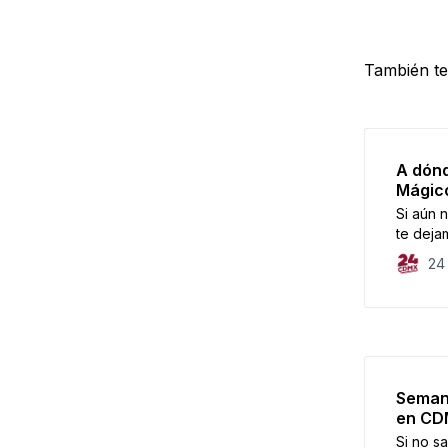
También te
A dónd
Mágic
Si aún 
te deja
cerca de
24
Semana
en C
Si no s