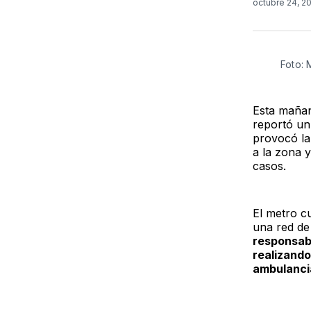
octubre 24, 2
Foto:
Esta mañan
reportó un 
provocó la
a la zona 
casos.
El metro c
una red de
responsabi
realizando
ambulancia