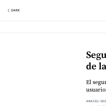
DARK
Segu
de l
El segu
usuario
ARACELI SE