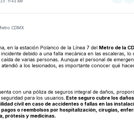
Compar
Co
023
. 11:43 AM
en
e
Twitter
F
 Metro CDMX
a, en la estación Polanco de la Línea 7 del
Metro de la 
incidente debido a una falla mecánica en las escaleras, lo
 caída de varias personas. Aunque el personal de emergen
y atendió a los lesionados, es importante conocer qué hace
uenta con una póliza de seguros integral de daños, propo
 seguridad para los usuarios.
Este seguro cubre los daños
lidad civil en caso de accidentes o fallas en las instalac
 pagos o reembolsos por hospitalización, cirugías, enfer
, prótesis y medicinas.