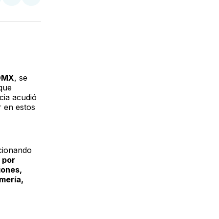
tir
mpartir
Compartir
Compartir
n
en
via
acebook
LinkedIn
Email
CDMX
, se
 que
cia acudió
r en estos
rcionando
 por
iones,
mería,