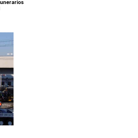
funerarios
l