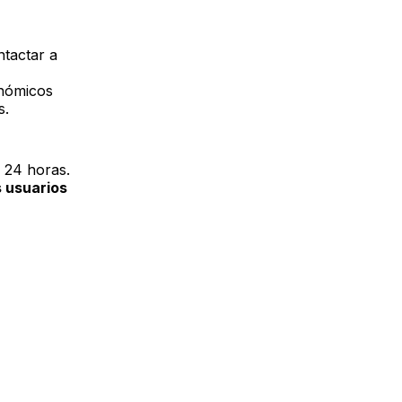
ntactar a
onómicos
s.
s 24 horas.
s usuarios