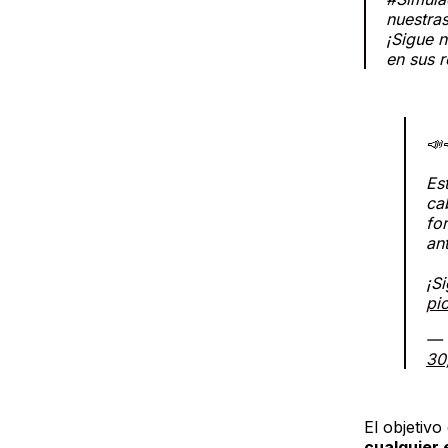
nuestra
¡Sigue n
en sus r
📣
Es
ca
fo
an
¡S
pi
— 
30
El objetiv
cualquier