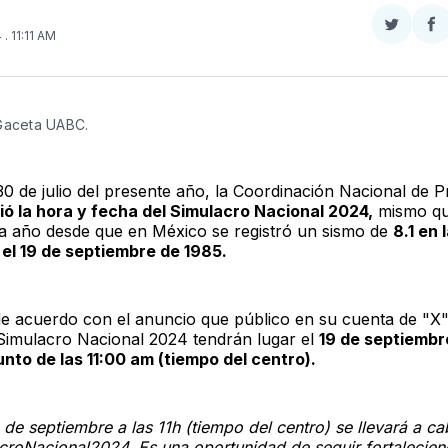
Compar
Co
4
. 11:11 AM
en
e
Twitter
F
 Gaceta UABC.
30 de julio del presente año, la Coordinación Nacional de P
ó la hora y fecha del Simulacro Nacional 2024,
mismo qu
da año desde que en México se registró un sismo de
8.1 en 
 el 19 de septiembre de 1985.
de acuerdo con el anuncio que público en su cuenta de "X"
l Simulacro Nacional 2024 tendrán lugar el
19 de septiembr
nto de las 11:00 am (tiempo del centro).
 de septiembre a las 11h (tiempo del centro) se llevará a ca
croNacional2024. Es una oportunidad de seguir fortalecie