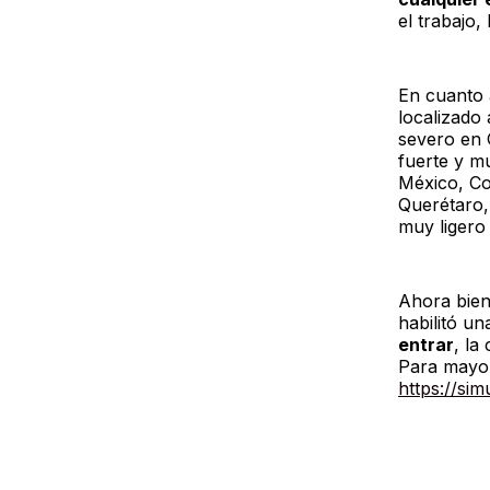
el trabajo
En cuanto 
localizado
severo en 
fuerte y m
México, Col
Querétaro,
muy ligero 
Ahora bien,
habilitó u
entrar
, la
Para mayor
https://si