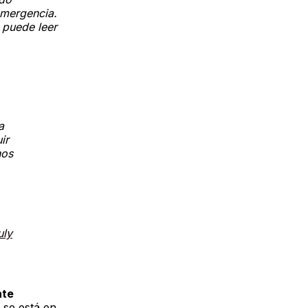
emergencia.
e puede leer
a
ir
nos
uly
nte
 se está en