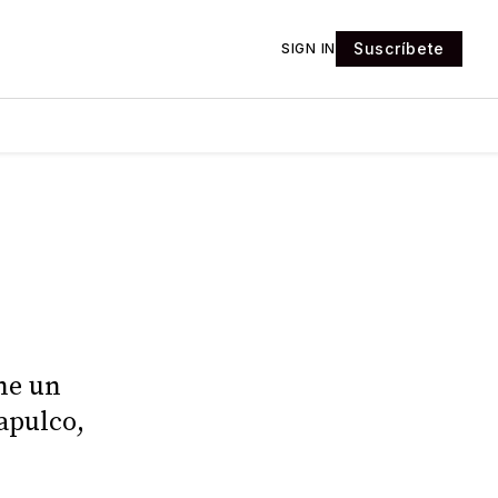
Suscríbete
SIGN IN
ne un
apulco,