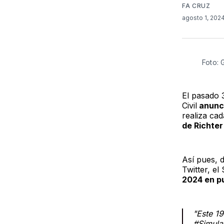
FA CRUZ
agosto 1, 202
Foto:
El pasado 
Civil
anunci
realiza ca
de Richter
Así pues, 
Twitter, e
2024 en pu
"Este 19
#Simula