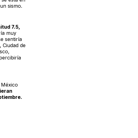
 un sismo.
tud 7.5,
ría muy
 sentiría
, Ciudad de
isco,
ercibiría
e México
ieran
eptiembre.