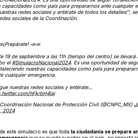
s capacidades como país para prepararnos ante cualquier 
uestras redes sociales y entérate de todos los detalles!", s
edes sociales de la Coordinación.
📣¡Prepárate! 📣📣
te 19 de septiembre a las 11h (tiempo del centro) se llevará 
bo el
#SimulacroNacional2024
. Es una oportunidad de segu
rtaleciendo nuestras capacidades como país para preparar
te cualquier emergencia.
igue nuestras redes sociales y entérate…
c.twitter.com/hFkrbH4laj
Coordinación Nacional de Protección Civil (@CNPC_MX)
J
, 2024
o de este simulacro es que toda
la ciudadanía se prepare a
 emergencia
que se pueda suscitar en el país, no importa si