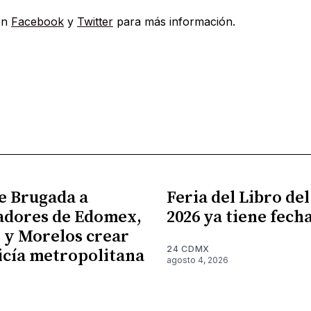
en
Facebook
y
Twitter
para más información.
e Brugada a
Feria del Libro de
adores de Edomex,
2026 ya tiene fech
 y Morelos crear
24 CDMX
icía metropolitana
agosto 4, 2026