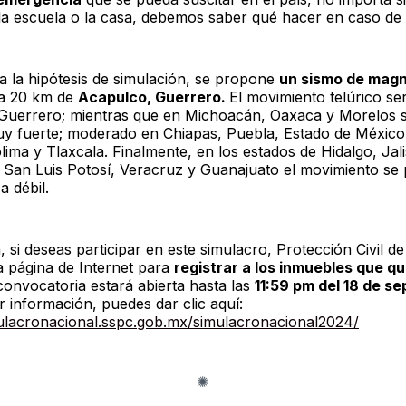
, la escuela o la casa, debemos saber qué hacer en caso de
a la hipótesis de simulación, se propone
un sismo de magni
 a 20 km de
Acapulco, Guerrero.
El movimiento telúrico se
Guerrero; mientras que en Michoacán, Oaxaca y Morelos se
uy fuerte; moderado en Chiapas, Puebla, Estado de México
ima y Tlaxcala. Finalmente, en los estados de Hidalgo, Jal
 San Luis Potosí, Veracruz y Guanajuato el movimiento se p
a débil.
 si deseas participar en este simulacro, Protección Civil d
na página de Internet para
registrar a los inmuebles que qu
 convocatoria estará abierta hasta las
11:59 pm del 18 de s
 información, puedes dar clic aquí:
mulacronacional.sspc.gob.mx/simulacronacional2024/