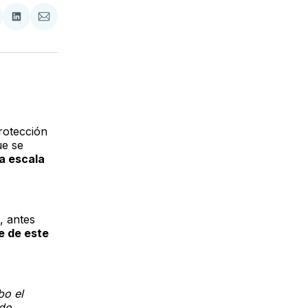
tir
mpartir
Compartir
Compartir
n
en
via
acebook
LinkedIn
Email
rotección
e se
la escala
, antes
e de este
bo el
ndo