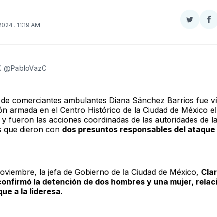
Compar
Co
 2024
. 11:19 AM
en
e
Twitter
F
 X @PabloVazC
a de comerciantes ambulantes Diana Sánchez Barrios fue ví
ón armada en el Centro Histórico de la Ciudad de México e
 y fueron las acciones coordinadas de las autoridades de 
s que dieron con
dos presuntos responsables del ataque
noviembre, la jefa de Gobierno de la Ciudad de México,
Cla
onfirmó la detención de dos hombres y una mujer, rela
que a la lideresa
.