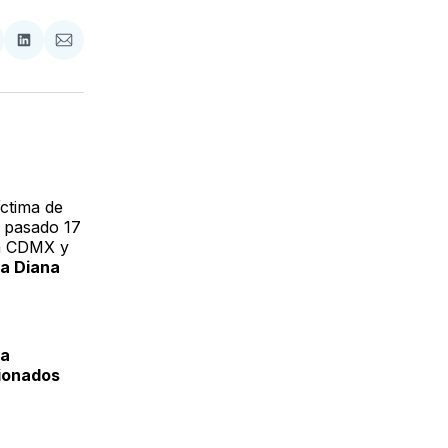
tir
mpartir
Compartir
Compartir
n
en
via
acebook
LinkedIn
Email
ctima de
l pasado 17
la CDMX y
 a Diana
ra
cionados