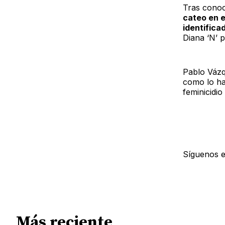
Tras conoc
cateo en e
identifica
Diana ‘N’ p
Pablo Vázq
como lo ha 
feminicidi
Síguenos 
Más reciente