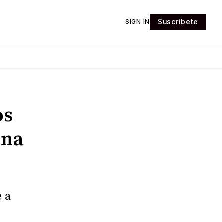
Suscríbete
SIGN IN
os
ana
e a