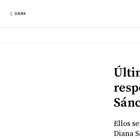
DARK
Últi
resp
Sánc
Ellos s
Diana S