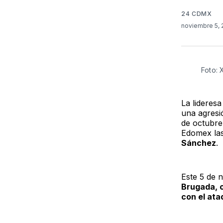
24 CDMX
noviembre 5,
Foto:
La lideres
una agresi
de octubre
Edomex la
Sánchez
.
Este 5 de 
Brugada, c
con el ata