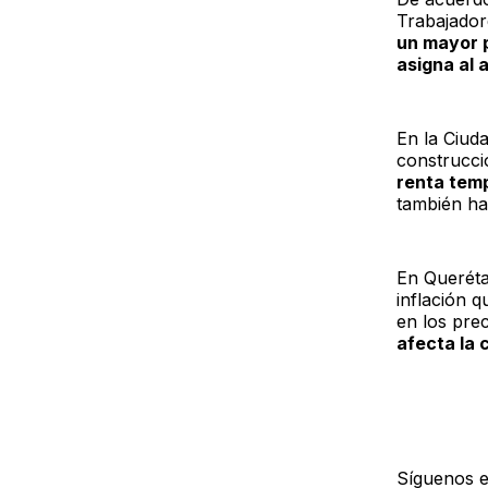
Trabajado
un mayor p
asigna al 
En la Ciuda
construcc
renta temp
también ha
En Queréta
inflación q
en los prec
afecta la
Síguenos 