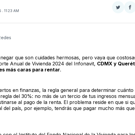
Compar
Co
25
. 11:23 AM
en
e
Twitter
F
 Redes
 negar que son cuidades hermosas, pero vaya que costosa
orte Anual de Vivienda 2024 del Infonavit,
CDMX y Querét
es más caras para rentar
.
rtos en finanzas, la regla general para determinar cuánto
a regla del 30%: no más de un tercio de tus ingresos mensu
tinarse al pago de la renta. El problema reside en que si qu
tal del país, por ejemplo, tendrás que pagar mucho más qu
 con el Instituto del Fondo Nacional de la Vivienda para lo