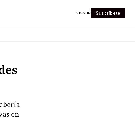
Suscríbete
SIGN IN
des
ebería
vas en