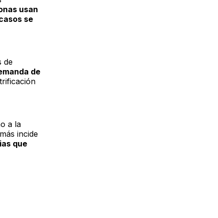
sonas usan
 casos se
s de
demanda de
rificación
o a la
emás incide
cias que