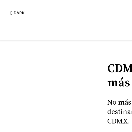
DARK
CDMX
más 
No más 
destina
CDMX.