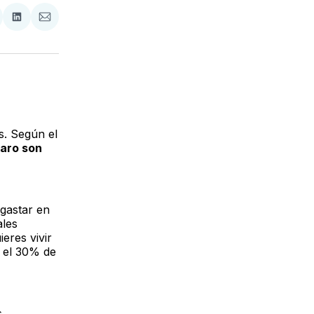
tir
mpartir
Compartir
Compartir
n
en
via
acebook
LinkedIn
Email
s. Según el
aro son
 gastar en
ales
ieres vivir
e el 30% de
s