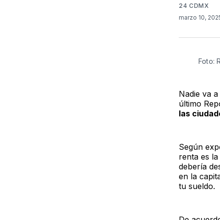
24 CDMX
marzo 10, 20
Foto:
Nadie va a
último Rep
las ciudad
Según expe
renta es l
debería des
en la capi
tu sueldo.
De acuerdo