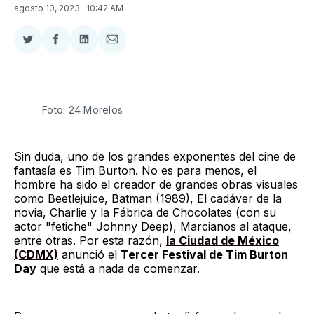
agosto 10, 2023
. 10:42 AM
Compartir
Compartir
Compartir
Compartir
en
en
en
via
Twitter
Facebook
LinkedIn
Email
Foto: 24 Morelos
Sin duda, uno de los grandes exponentes del cine de
fantasía es Tim Burton. No es para menos, el
hombre ha sido el creador de grandes obras visuales
como Beetlejuice, Batman (1989), El cadáver de la
novia, Charlie y la Fábrica de Chocolates (con su
actor "fetiche" Johnny Deep), Marcianos al ataque,
entre otras. Por esta razón,
la Ciudad de México
(CDMX)
anunció el
Tercer Festival de Tim Burton
Day
que está a nada de comenzar.