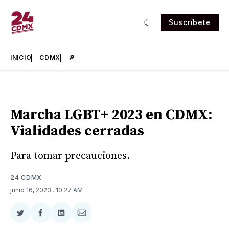
Suscríbete
INICIO
CDMX
🔎
Marcha LGBT+ 2023 en CDMX:
Vialidades cerradas
Para tomar precauciones.
24 CDMX
junio 16, 2023
. 10:27 AM
Compartir
Compartir
Compartir
Compartir
en
en
en
via