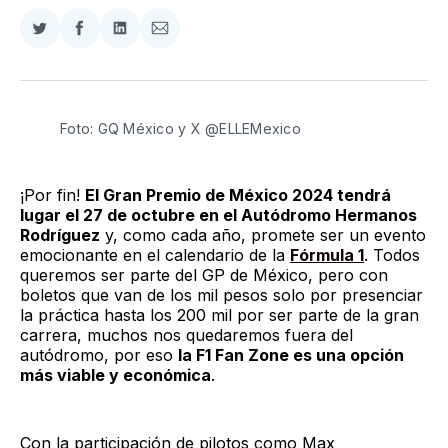
Compartir
Compartir
Compartir
Compartir
en
en
en
via
Twitter
Facebook
LinkedIn
Email
Foto: GQ México y X @ELLEMexico
¡Por fin!
El Gran Premio de México 2024 tendrá
lugar el 27 de octubre en el Autódromo Hermanos
Rodríguez
y, como cada año, promete ser un evento
emocionante en el calendario de la
Fórmula 1
. Todos
queremos ser parte del GP de México, pero con
boletos que van de los mil pesos solo por presenciar
la práctica hasta los 200 mil por ser parte de la gran
carrera, muchos nos quedaremos fuera del
autódromo, por eso
la F1 Fan Zone es una opción
más viable y económica
.
Con la participación de pilotos como Max