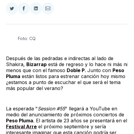
Compartir
Compartir
Compartir
Compartir
en
en
en
via
Twitter
Facebook
LinkedIn
Email
Foto: CQ
Después de las pedradas e indirectas al lado de
Shakira,
Bizarrap
está de regreso y lo hace ni más ni
menos que con el famoso
Doble P
. Junto con
Peso
Pluma
están listos para estrenar canción hoy mismo
¿estamos a punto de escuchar el que será el tema
más popular del verano?
La esperada "
Session #55
" llegará a YouTube en
medio del anunciamiento de próximos conciertos de
Peso Pluma
. El artista de 23 años se presentará en el
Festival Arre
el próximo septiembre y sería
interesante imaginar que esta canción podría ser