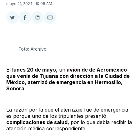
mayo 21, 2024
. 10:08 AM
Compartir
Compartir
Compartir
Compartir
en
en
en
via
Twitter
Facebook
LinkedIn
Email
Foto: Archivo. 
El
lunes 20 de may
o, un
avión
de de Aeroméxico
que venía de Tijuana con dirección a la Ciudad de
México, aterrizó de emergencia en Hermosillo,
Sonora.
La razón por la que el aterrizaje fue de emergencia
es porque uno de los tripulantes presentó
complicaciones de salud,
por lo que debía recibir la
atención médica correspondiente.