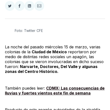
Compartir
Compartir
Compartir
Compartir
en
en
en
via
Twitter
Facebook
LinkedIn
Email
Foto: Twitter CFE
La noche del pasado miércoles 15 de marzo, varias
colonias de la
Ciudad de México
reportaron por
medio de distintas redes sociales un apagón, las
colonias que se vieron involucradas en dicho suceso
fueron:
Narvarte, Doctores, Del Valle y algunas
zonas del Centro Histórico.
También puedes leer:
CDMX: Las consecuencias de
lluvias y fuertes vientos este fin de semana
Producto de este apagón autoridades de la alcaldía