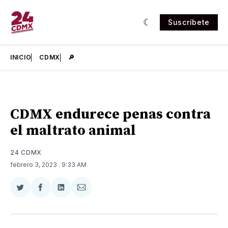
Suscríbete
INICIO
CDMX
🔎
CDMX endurece penas contra
el maltrato animal
24 CDMX
febrero 3, 2023
. 9:33 AM
Compartir
Compartir
Compartir
Compartir
en
en
en
via
Twitter
Facebook
LinkedIn
Email