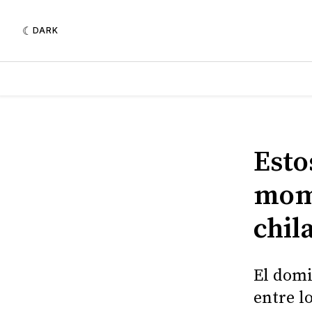
DARK
Esto
mome
chil
El domi
entre l