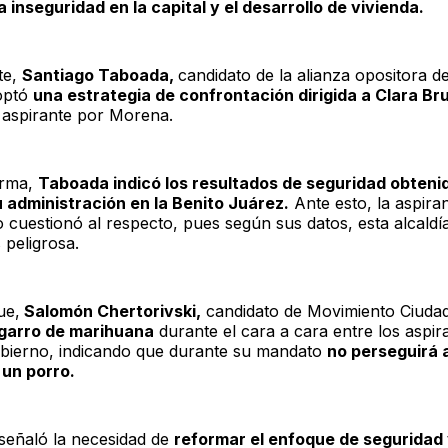
la inseguridad en la capital y el desarrollo de vivienda.
te,
Santiago Taboada,
candidato de la alianza opositora 
optó
una estrategia de confrontación dirigida a Clara B
a aspirante por Morena.
orma,
Taboada indicó los resultados de seguridad obteni
 administración en la Benito Juárez.
Ante esto, la aspira
 cuestionó al respecto, pues según sus datos, esta alcaldía
 peligrosa.
ue,
Salomón Chertorivski,
candidato de Movimiento Ciuda
igarro de marihuana
durante el cara a cara entre los aspir
bierno, indicando que durante su mandato
no perseguirá 
 un porro.
señaló la necesidad de
reformar el enfoque de seguridad