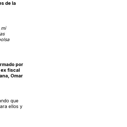
es de la
 mi
las
bolsa
ormado por
ex fiscal
dana, Omar
cando que
ara ellos y