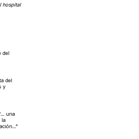
l hospital
 del
ta del
s y
... una
 la
ción..."