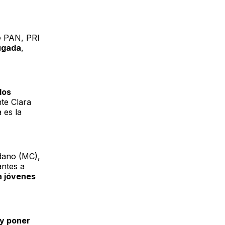
de PAN, PRI
rugada
,
dos
nte Clara
 es la
dano (MC),
antes a
a jóvenes
 y poner