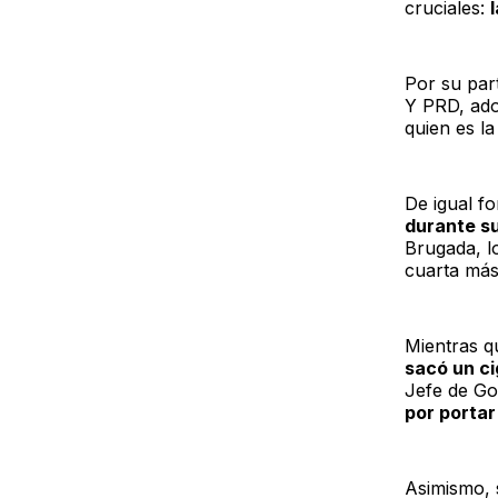
cruciales:
Por su par
Y PRD, ad
quien es l
De igual f
durante su
Brugada, lo
cuarta más
Mientras q
sacó un c
Jefe de Go
por portar
Asimismo, 