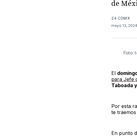
de Méxi
24 CDMX
mayo 13, 202
Foto: 
El
doming
para Jefe 
Taboada y
Por esta r
te traemos
En punto d