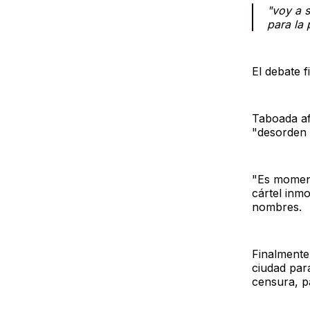
"voy a s
para la 
El debate f
Taboada af
"desorden i
"Es momento
cártel inm
nombres.
Finalmente,
ciudad para
censura, pa