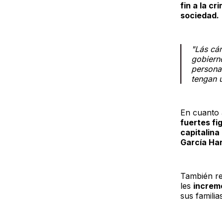
fin a la c
sociedad.
"Lás cár
gobierno
personas
tengan 
En cuanto
fuertes fi
capitalina
García Ha
También re
les
increme
sus familias