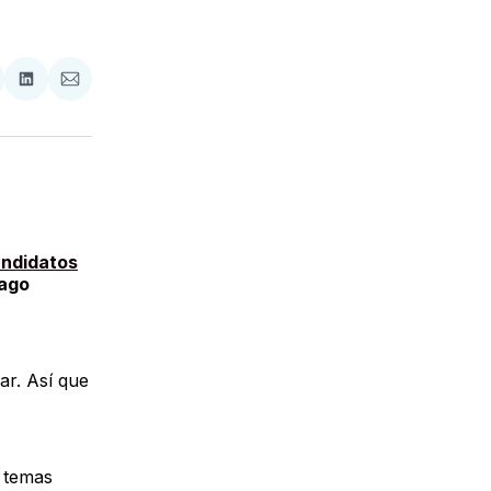
tir
mpartir
Compartir
Compartir
n
en
via
acebook
LinkedIn
Email
andidatos
iago
ar. Así que
s temas