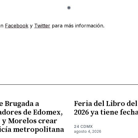
en
Facebook
y
Twitter
para más información.
e Brugada a
Feria del Libro de
adores de Edomex,
2026 ya tiene fech
 y Morelos crear
24 CDMX
icía metropolitana
agosto 4, 2026