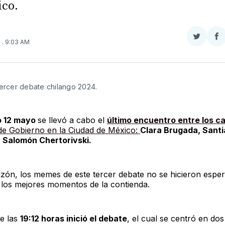
co.
Compar
Co
4
. 9:03 AM
en
e
Twitter
F
tercer debate chilango 2024.
o 12 mayo
se llevó a cabo el
último encuentro entre los c
de Gobierno en la Ciudad de México:
Clara Brugada, Sant
 Salomón Chertorivski.
azón, los memes de este tercer debate no se hicieron esper
 los mejores momentos de la contienda.
e las
19:12 horas inició el debate
, el cual se centró en do