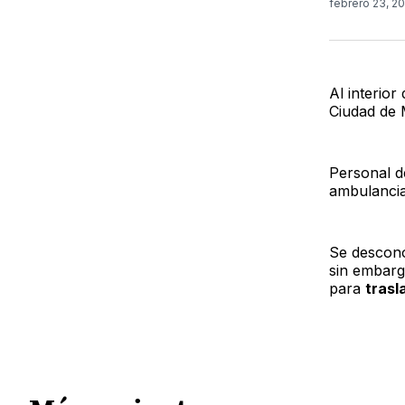
febrero 23, 2
Al interior
Ciudad de 
Personal d
ambulancia
Se descono
sin embar
para
trasl