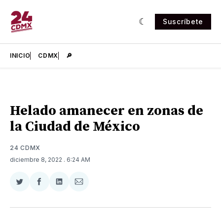
Suscríbete
INICIO
CDMX
🔎
Helado amanecer en zonas de
la Ciudad de México
24 CDMX
diciembre 8, 2022
. 6:24 AM
Compartir
Compartir
Compartir
Compartir
en
en
en
via
Twitter
Facebook
LinkedIn
Email