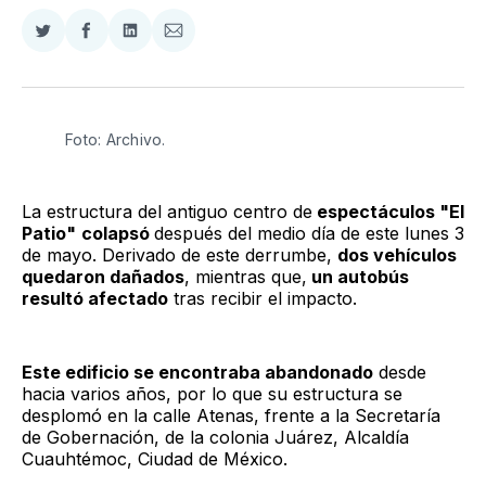
Compartir
Compartir
Compartir
Compartir
en
en
en
via
Twitter
Facebook
LinkedIn
Email
Foto: Archivo. 
La estructura del antiguo centro de
espectáculos "El
Patio"
colapsó
después del medio día de este lunes 3
de mayo. Derivado de este derrumbe,
dos vehículos
quedaron dañados
, mientras que,
un autobús
resultó afectado
tras recibir el impacto.
Este edificio se encontraba abandonado
desde
hacia varios años, por lo que su estructura se
desplomó en la calle Atenas, frente a la Secretaría
de Gobernación, de la colonia Juárez, Alcaldía
Cuauhtémoc, Ciudad de México.