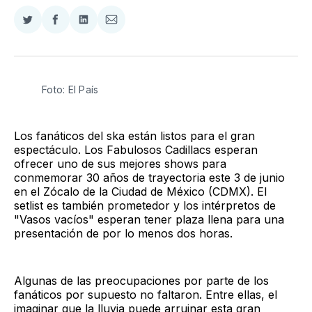
Compartir
Compartir
Compartir
Compartir
en
en
en
via
Twitter
Facebook
LinkedIn
Email
Foto: El País
Los fanáticos del ska están listos para el gran
espectáculo. Los Fabulosos Cadillacs esperan
ofrecer uno de sus mejores shows para
conmemorar 30 años de trayectoria este 3 de junio
en el Zócalo de la Ciudad de México (CDMX). El
setlist es también prometedor y los intérpretos de
"Vasos vacíos" esperan tener plaza llena para una
presentación de por lo menos dos horas.
Algunas de las preocupaciones por parte de los
fanáticos por supuesto no faltaron. Entre ellas, el
imaginar que la lluvia puede arruinar esta gran