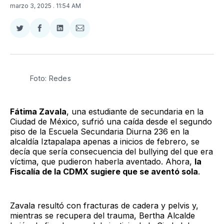
marzo 3, 2025
. 11:54 AM
Compartir
Compartir
Compartir
Compartir
en
en
en
via
Twitter
Facebook
LinkedIn
Email
Foto: Redes
Fátima Zavala
, una estudiante de secundaria en la
Ciudad de México, sufrió una caída desde el segundo
piso de la Escuela Secundaria Diurna 236 en la
alcaldía Iztapalapa apenas a inicios de febrero, se
decía que sería consecuencia del bullying del que era
víctima, que pudieron haberla aventado. Ahora,
la
Fiscalía de la CDMX sugiere que se aventó sola
.
Zavala resultó con fracturas de cadera y pelvis y,
mientras se recupera del trauma, Bertha Alcalde