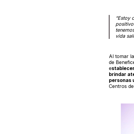
“Estoy c
positivo
tenemos
vida sal
Al tomar l
de Benefic
e
stablecer
brindar at
personas u
Centros de