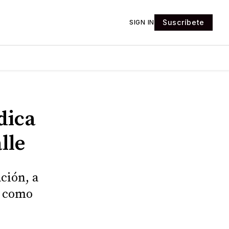
Suscríbete
SIGN IN
dica
lle
ación, a
, como