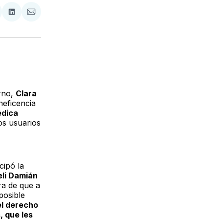
tir
mpartir
Compartir
Compartir
n
en
via
acebook
LinkedIn
Email
rno,
Clara
neficencia
édica
os usuarios
cipó la
li Damián
ra de que a
posible
el derecho
, que les