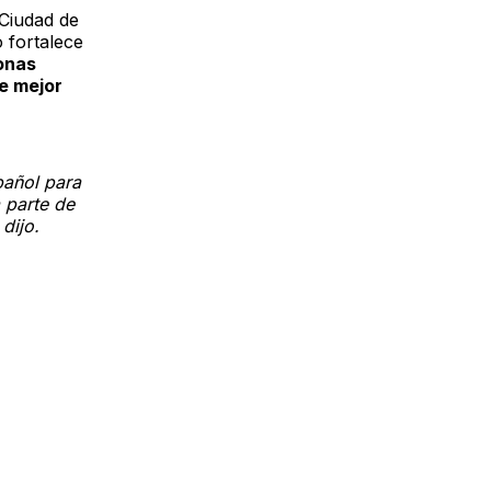
 Ciudad de
o fortalece
sonas
de mejor
pañol para
 parte de
dijo.