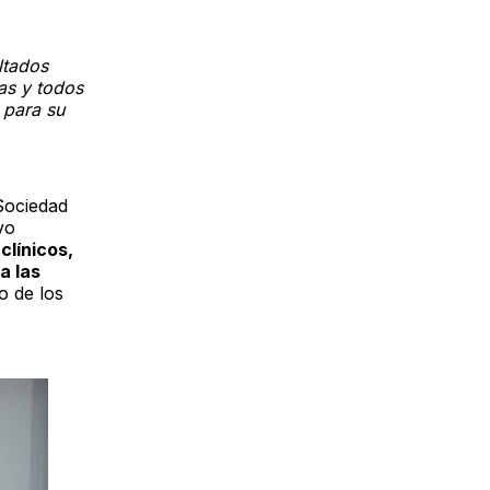
ltados
as y todos
 para su
Sociedad
vo
clínicos,
a las
o de los