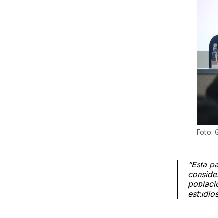
Foto: 
“Esta pa
consider
població
estudios