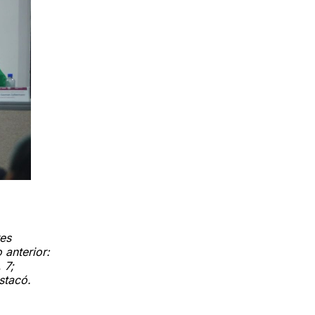
res
 anterior:
 7;
stacó.