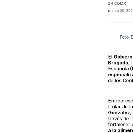
24 CDMX
marzo 20, 20
Foto: 
El
Gobiern
Brugada,
f
Española
(
especiali
de los Cent
En represe
titular de 
González,
través de l
fortalecer 
a la alime