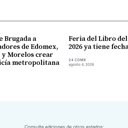
e Brugada a
Feria del Libro de
adores de Edomex,
2026 ya tiene fech
 y Morelos crear
24 CDMX
icía metropolitana
agosto 4, 2026
Consulta ediciones de otros estados: