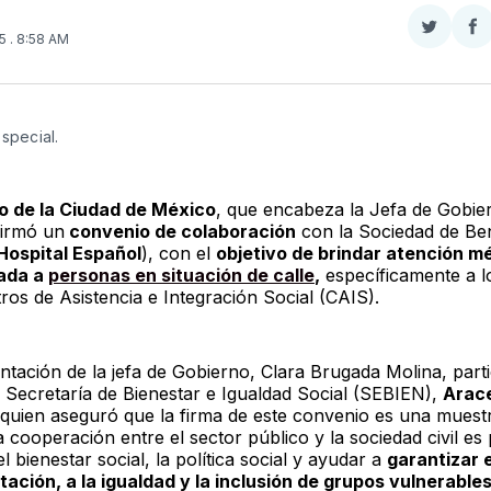
Compar
Co
25
. 8:58 AM
en
e
Twitter
F
Especial.
o de la Ciudad de México
, que encabeza la Jefa de Gobie
irmó un
convenio de colaboración
con la Sociedad de Be
Hospital Español
), con el
objetivo de brindar atención m
zada a
personas en situación de calle
,
específicamente a l
ros de Asistencia e Integración Social (CAIS).
ntación de la jefa de Gobierno, Clara Brugada Molina, parti
la Secretaría de Bienestar e Igualdad Social (SEBIEN),
Arace
quien aseguró que la firma de este convenio es una muest
a cooperación entre el sector público y la sociedad civil es 
el bienestar social, la política social y ayudar a
garantizar 
ntación, a la igualdad y la inclusión de grupos vulnerables