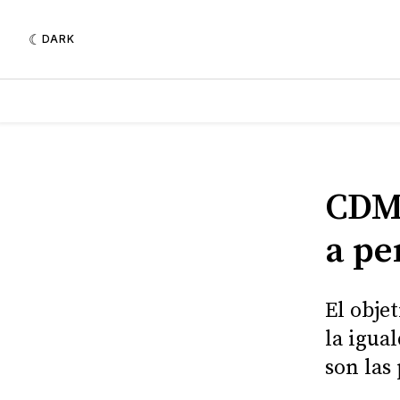
DARK
CDMX
a pe
El obje
la igua
son las