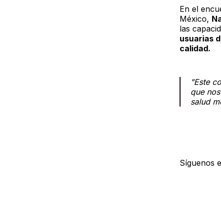
En el encu
México,
Na
las capaci
usuarias d
calidad.
"Este c
que nos
salud me
Síguenos 