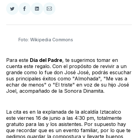
Compartir
Compartir
Compartir
Compartir
en
en
en
via
Twitter
Facebook
LinkedIn
Email
Foto: Wikipedia Commons
Para este
Día del Padre
, te sugerimos tomar en
cuenta este regalo. Con el propósito de revivir a un
grande como lo fue don José José, podrás escuchar
sus principales éxitos como "Almohada", "Me vas a
echar de menos" o "El triste" en voz de su hijo José
Joel, acompañado de la Sonora Dinamita.
La cita es en la explanada de la alcaldía Iztacalco
este viernes 16 de junio a las 4:30 pm, totalmente
gratuito para las y los asistentes. Por supuesto hay
que recordar que es un evento familiar, por lo que te
pedimos guardar la compostura y llevarte buenos