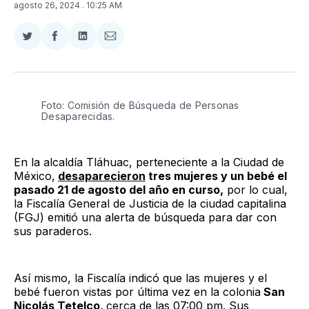
agosto 26, 2024
. 10:25 AM
Compartir
Compartir
Compartir
Compartir
en
en
en
via
Twitter
Facebook
LinkedIn
Email
Foto: Comisión de Búsqueda de Personas 
Desaparecidas. 
En la alcaldía Tláhuac, perteneciente a la Ciudad de
México,
desaparecieron
tres mujeres y un bebé el
pasado 21 de agosto del año en curso,
por lo cual,
la Fiscalía General de Justicia de la ciudad capitalina
(FGJ) emitió una alerta de búsqueda para dar con
sus paraderos.
Así mismo, la Fiscalía indicó que las mujeres y el
bebé fueron vistas por última vez en la colonia
San
Nicolás Tetelco,
cerca de las 07:00 pm. Sus