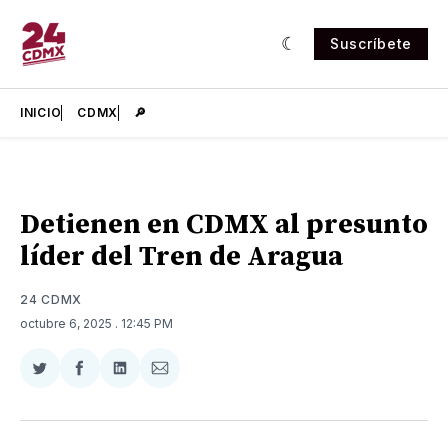
Suscríbete
INICIO
CDMX
🔎
Detienen en CDMX al presunto
líder del Tren de Aragua
24 CDMX
octubre 6, 2025
. 12:45 PM
Compartir
Compartir
Compartir
Compartir
en
en
en
via
Twitter
Facebook
LinkedIn
Email