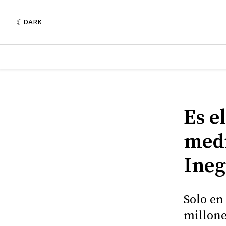
DARK
Es e
medi
Ineg
Solo en
millone