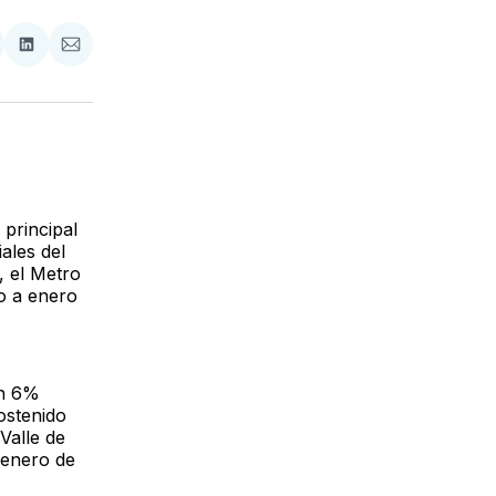
tir
mpartir
Compartir
Compartir
n
en
via
acebook
LinkedIn
Email
principal
ales del
, el Metro
o a enero
un 6%
ostenido
Valle de
 enero de