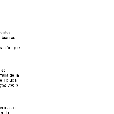
acebook
LinkedIn
Email
ientes
i bien es
o
mación que
 es
alla de la
de Toluca,
que van a
edidas de
en la