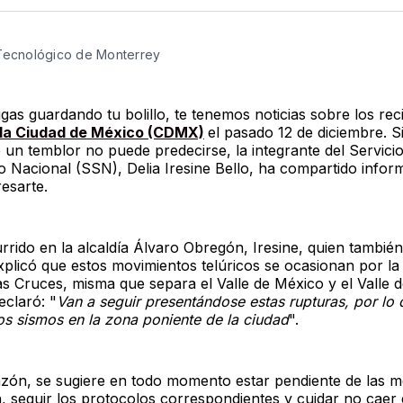
Twitter
F
 Tecnológico de Monterrey
gas guardando tu bolillo, te tenemos noticias sobre los rec
 la Ciudad de México (CDMX)
el pasado 12 de diciembre. S
 un temblor no puede predecirse, la integrante del Servici
o Nacional (SSN), Delia Iresine Bello, ha compartido infor
esarte.
rrido en la alcaldía Álvaro Obregón, Iresine, quien también
plicó que estos movimientos telúricos se ocasionan por la f
as Cruces, misma que separa el Valle de México y el Valle 
eclaró: "
Van a seguir presentándose estas rupturas, por lo 
los sismos en la zona poniente de la ciudad
".
azón, se sugiere en todo momento estar pendiente de las m
, seguir los protocolos correspondientes y cuidar no caer 