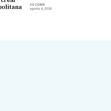
 crear
24 CDMX
politana
agosto 4, 2026