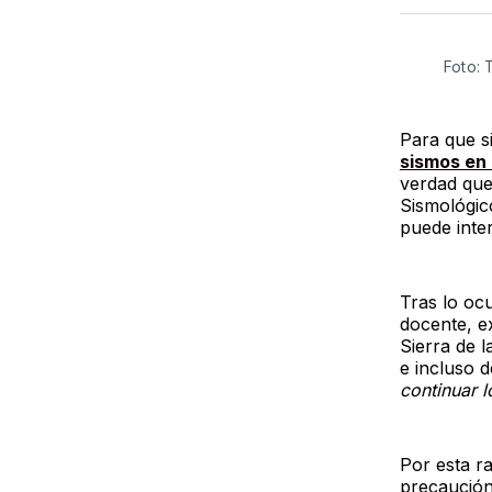
Foto:
Para que si
sismos en
verdad que
Sismológic
puede inter
Tras lo ocu
docente, ex
Sierra de l
e incluso d
continuar 
Por esta r
precaución