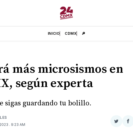
INICIO
CDMX
🔎
á más microsismos en
, según experta
e sigas guardando tu bolillo.
LES
Compar
Co
 2023
. 9:23 AM
en
e