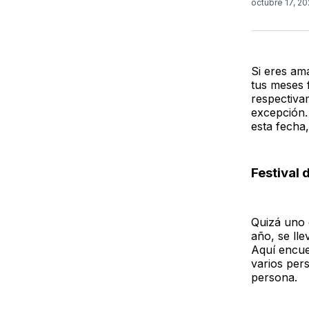
octubre 17, 2
Si eres am
tus meses 
respectiva
excepción.
esta fecha,
Festival 
Quizá uno 
año, se ll
Aquí encue
varios per
persona.