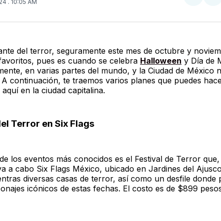
Compar
Co
024
. 10:05 AM
en
e
Twitter
F
ante del terror, seguramente este mes de octubre y novie
favoritos, pues es cuando se celebra
Halloween
y Día de 
mente, en varias partes del mundo, y la Ciudad de México n
 A continuación, te traemos varios planes que puedes hac
 aquí en la ciudad capitalina.
del Terror en Six Flags
de los eventos más conocidos es el Festival de Terror que
eva a cabo Six Flags México, ubicado en Jardines del Ajusco
ntras diversas casas de terror, así como un desfile donde 
sonajes icónicos de estas fechas. El costo es de $899 peso