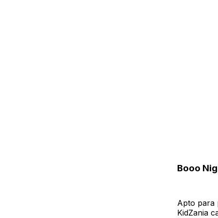
Booo Nig
Apto para p
KidZania c