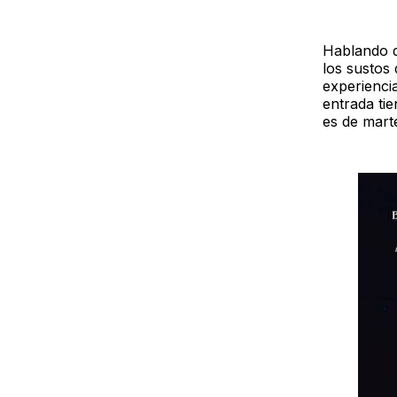
Hablando d
los sustos
experienci
entrada tie
es de mart