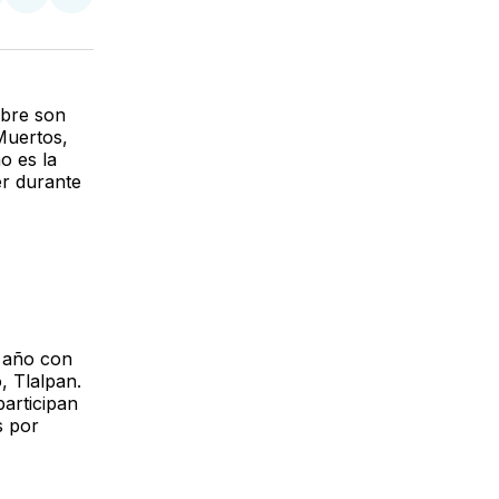
tir
mpartir
Compartir
Compartir
n
en
via
acebook
LinkedIn
Email
mbre son
Muertos,
o es la
er durante
, año con
, Tlalpan.
participan
s por