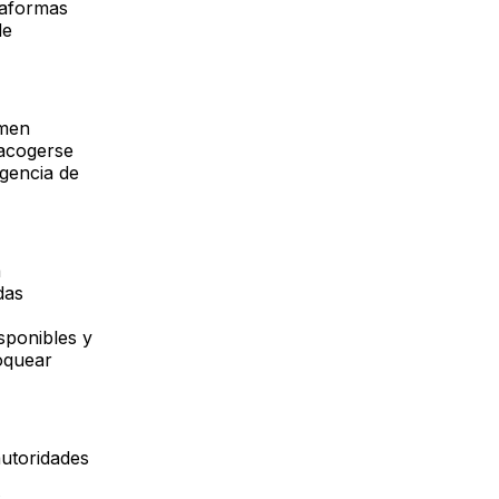
ataformas
de
imen
 acogerse
igencia de
a
das
sponibles y
oquear
autoridades