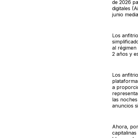
de 2026 par
digitales 
junio medi
Los anfitr
simplifica
al régimen 
2 años y e
Los anfitri
plataforma
a proporcio
representa
las noches
anuncios si
Ahora, por
capitalinas