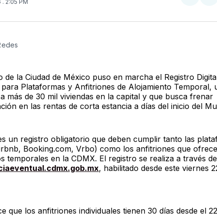
Compar
Co
6
. 2:05 PM
en
e
Twitter
F
 Redes
o de la Ciudad de México puso en marcha el Registro Digita
o para Plataformas y Anfitriones de Alojamiento Temporal,
a más de 30 mil viviendas en la capital y que busca frenar
ción en las rentas de corta estancia a días del inicio del Mu
es un registro obligatorio que deben cumplir tanto las plat
(Airbnb, Booking.com, Vrbo) como los anfitriones que ofrec
s temporales en la CDMX. El registro se realiza a través de
ciaeventual.cdmx.gob.mx
, habilitado desde este viernes 
e que los anfitriones individuales tienen 30 días desde el 