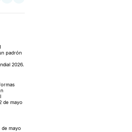
tir
mpartir
Compartir
Compartir
n
en
via
acebook
LinkedIn
Email
l
 un padrón
ndial 2026.
aformas
en
l
22 de mayo
22 de mayo