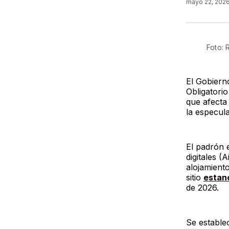
mayo 22, 202
Foto:
El Gobiern
Obligatori
que afecta 
la especula
El padrón 
digitales 
alojamiento
sitio
estan
de 2026.
Se establec