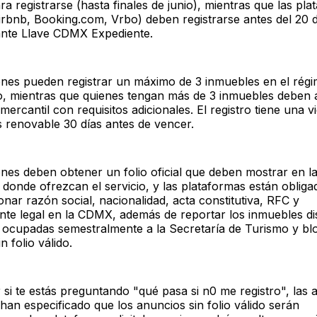
a registrarse (hasta finales de junio), mientras que las pl
(Airbnb, Booking.com, Vrbo) deben registrarse antes del 20 
ante Llave CDMX Expediente.
iones pueden registrar un máximo de 3 inmuebles en el rég
do, mientras que quienes tengan más de 3 inmuebles deben
mercantil con requisitos adicionales. El registro tiene una v
s renovable 30 días antes de vencer.
ones deben obtener un folio oficial que deben mostrar en l
 donde ofrezcan el servicio, y las plataformas están obliga
nar razón social, nacionalidad, acta constitutiva, RFC y
nte legal en la CDMX, además de reportar los inmuebles di
 ocupadas semestralmente a la Secretaría de Turismo y bl
n folio válido.
 si te estás preguntando "qué pasa si n0 me registro", las 
 han especificado que los anuncios sin folio válido serán