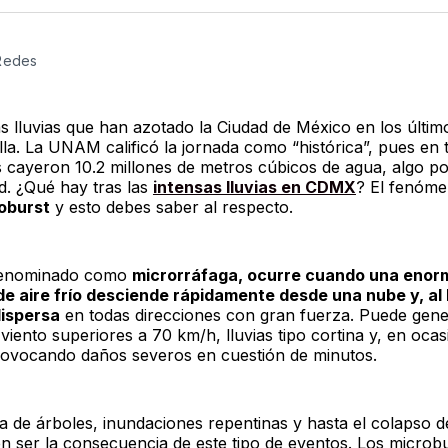
Twitter
F
 Redes
as lluvias que han azotado la Ciudad de México en los últim
lla. La UNAM calificó la jornada como “histórica”, pues en 
 cayeron 10.2 millones de metros cúbicos de agua, algo 
ad. ¿Qué hay tras las
intensas lluvias en CDMX
? El fenóme
oburst
y esto debes saber al respecto.
denominado como
microrráfaga, ocurre cuando una enor
de aire frío desciende rápidamente desde una nube y, al l
dispersa
en todas direcciones con gran fuerza. Puede gene
viento superiores a 70 km/h, lluvias tipo cortina y, en ocas
rovocando daños severos en cuestión de minutos.
a de árboles, inundaciones repentinas y hasta el colapso de
en ser la consecuencia de este tipo de eventos. Los microbu