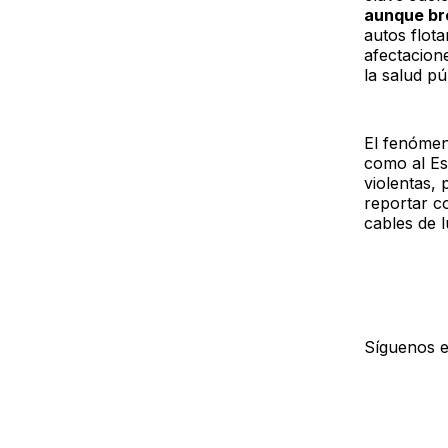
aunque br
autos flota
afectacione
la salud pú
El fenómen
como al Es
violentas,
reportar c
cables de 
Síguenos 