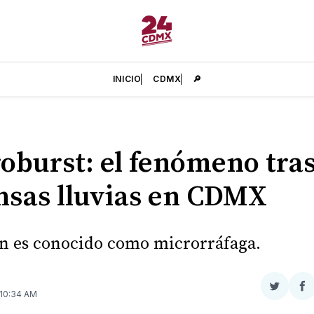
INICIO
CDMX
🔎
oburst: el fenómeno tras
nsas lluvias en CDMX
 es conocido como microrráfaga.
Compar
Co
 10:34 AM
en
e