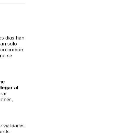
acebook
LinkedIn
Email
os días han
tan solo
poco común
no se
me
legar al
rar
iones,
 vialidades
rsts,