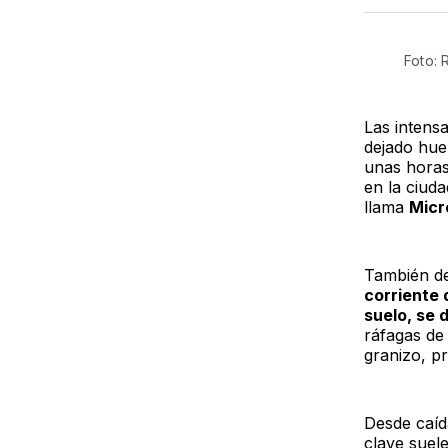
Foto:
Las intens
dejado hue
unas horas
en la ciud
llama
Micr
También 
corriente 
suelo, se 
ráfagas de 
granizo, p
Desde caíd
clave suel