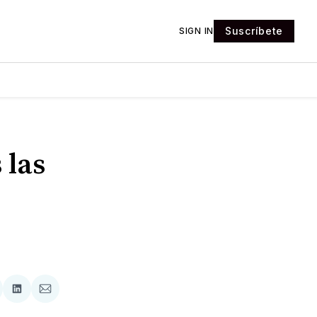
Suscríbete
SIGN IN
 las
tir
mpartir
Compartir
Compartir
n
en
via