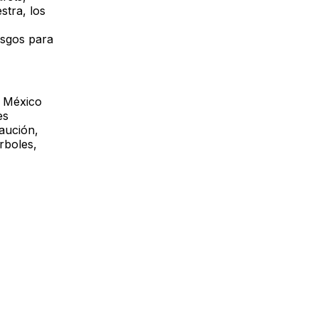
stra, los
iesgos para
e México
es
aución,
rboles,