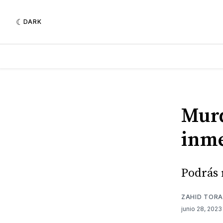
DARK
Murd
inm
Podrás 
ZAHID TORA
junio 28, 202