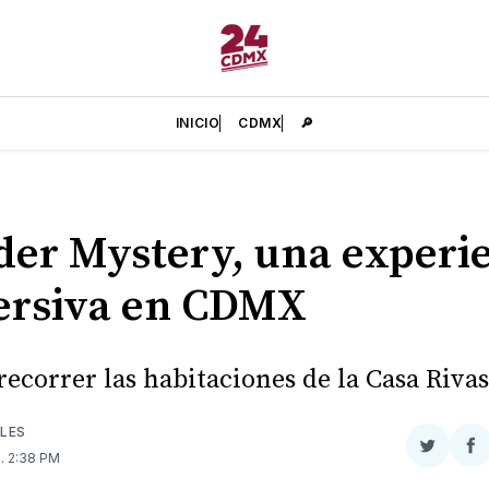
INICIO
CDMX
🔎
er Mystery, una experi
ersiva en CDMX
recorrer las habitaciones de la Casa Rivas
LES
Compar
Co
3
. 2:38 PM
en
e