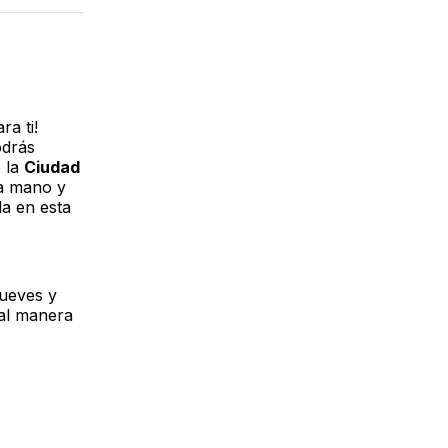
acebook
LinkedIn
Email
ra ti!
odrás
e la
Ciudad
la mano y
la en esta
jueves y
ual manera