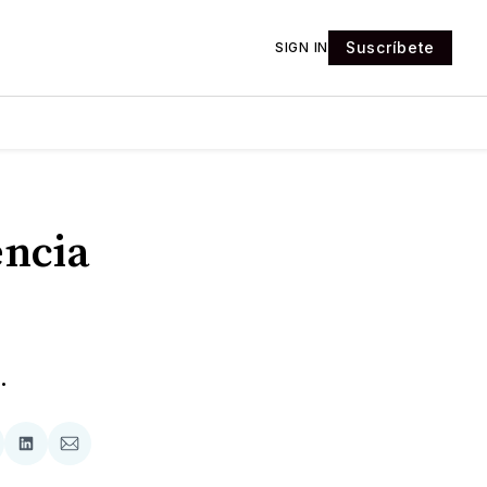
Suscríbete
SIGN IN
encia
.
tir
mpartir
Compartir
Compartir
n
en
via