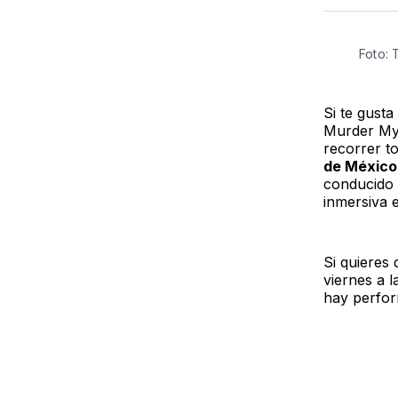
Foto: 
Si te gusta
Murder Mys
recorrer t
de Méxic
conducido p
inmersiva e
Si quieres 
viernes a 
hay perfor