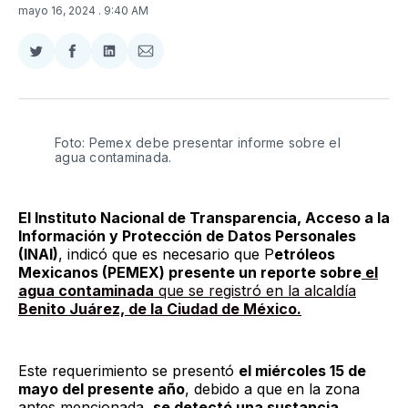
mayo 16, 2024
. 9:40 AM
Compartir
Compartir
Compartir
Compartir
en
en
en
via
Twitter
Facebook
LinkedIn
Email
Foto: Pemex debe presentar informe sobre el 
agua contaminada. 
El Instituto Nacional de Transparencia, Acceso a la
Información y Protección de Datos Personales
(INAI)
, indicó que es necesario que P
etróleos
Mexicanos (PEMEX) presente un reporte sobre
el
agua contaminada
que se registró en la alcaldía
Benito Juárez, de la Ciudad de México.
Este requerimiento se presentó
el miércoles 15 de
mayo del presente año
, debido a que en la zona
antes mencionada,
se detectó una sustancia