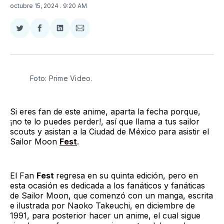
octubre 15, 2024
. 9:20 AM
Compartir
Compartir
Compartir
Compartir
en
en
en
via
Twitter
Facebook
LinkedIn
Email
Foto: Prime Video.
Si eres fan de este anime, aparta la fecha porque,
¡no te lo puedes perder!, así que llama a tus sailor
scouts y asistan a la Ciudad de México para asistir el
Sailor Moon
Fest
.
El Fan
Fest
regresa en su quinta edición, pero en
esta ocasión es dedicada a los fanáticos y fanáticas
de Sailor Moon, que comenzó con un manga, escrita
e ilustrada por Naoko Takeuchi, en diciembre de
1991, para posterior hacer un anime, el cual sigue