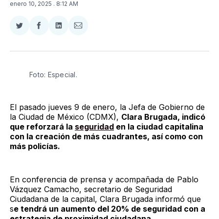
enero 10, 2025
. 8:12 AM
Compartir
Compartir
Compartir
Compartir
en
en
en
via
Twitter
Facebook
LinkedIn
Email
Foto: Especial. 
El pasado jueves 9 de enero, la Jefa de Gobierno de
la Ciudad de México (CDMX),
Clara Brugada, indicó
que reforzará la
seguridad
en la ciudad capitalina
con la creación de más cuadrantes, así como con
más policías.
En conferencia de prensa y acompañada de Pablo
Vázquez Camacho, secretario de Seguridad
Ciudadana de la capital, Clara Brugada informó que
s
e tendrá un aumento del 20% de seguridad con a
estrategia de proximidad ciudadana.